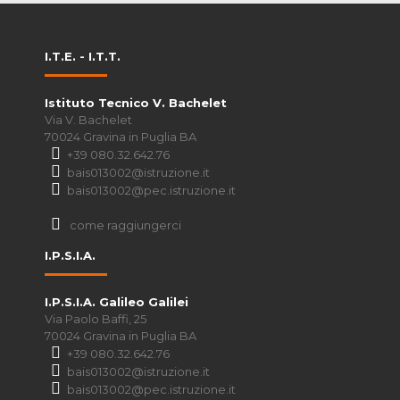
I.T.E. - I.T.T.
Istituto Tecnico V. Bachelet
Via V. Bachelet
70024 Gravina in Puglia BA
+39 080.32.642.76
bais013002@istruzione.it
bais013002@pec.istruzione.it
come raggiungerci
I.P.S.I.A.
I.P.S.I.A. Galileo Galilei
Via Paolo Baffi, 25
70024 Gravina in Puglia BA
+39 080.32.642.76
bais013002@istruzione.it
bais013002@pec.istruzione.it