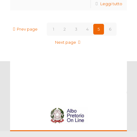
Leggi tutto
Prev page
1
2
3
4
5
6
Next page