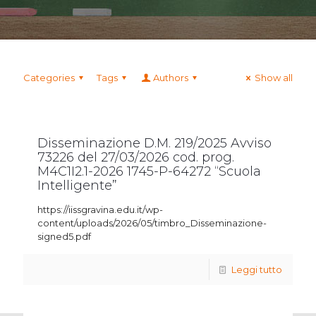
Categories
Tags
Authors
Show all
Disseminazione D.M. 219/2025 Avviso
73226 del 27/03/2026 cod. prog.
M4C1I2.1-2026 1745-P-64272 “Scuola
Intelligente”
https://iissgravina.edu.it/wp-
content/uploads/2026/05/timbro_Disseminazione-
signed5.pdf
Leggi tutto