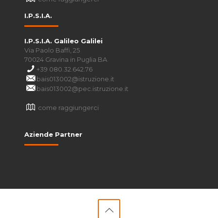
I.P.S.I.A.
I.P.S.I.A. Galileo Galilei
Via Paolo Baffi, 25
70024 Gravina in Puglia BA
+39 080.32.642.76
bais013002@istruzione.it
bais013002@pec.istruzione.it
come raggiungerci
Aziende Partner