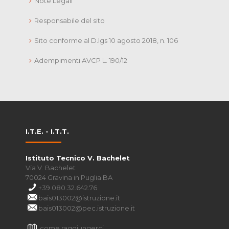
Note Legali
Responsabile del sito
Sito conforme al D.lgs 10 agosto 2018, n. 106
Adempimenti AVCP L. 190/12
I.T.E. - I.T.T.
Istituto Tecnico V. Bachelet
Via V. Bachelet
70024 Gravina in Puglia BA
+39 080.32.642.76
bais013002@istruzione.it
bais013002@pec.istruzione.it
come raggiungerci