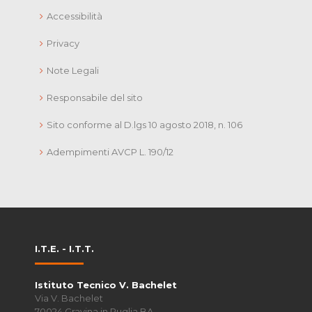
Accessibilità
Privacy
Note Legali
Responsabile del sito
Sito conforme al D.lgs 10 agosto 2018, n. 106
Adempimenti AVCP L. 190/12
I.T.E. - I.T.T.
Istituto Tecnico V. Bachelet
Via V. Bachelet
70024 Gravina in Puglia BA