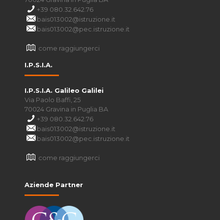
+39 080.32.642.76
bais013002@istruzione.it
bais013002@pec.istruzione.it
come raggiungerci
I.P.S.I.A.
I.P.S.I.A. Galileo Galilei
Via Paolo Baffi, 25
70024 Gravina in Puglia BA
+39 080.32.642.76
bais013002@istruzione.it
bais013002@pec.istruzione.it
come raggiungerci
Aziende Partner