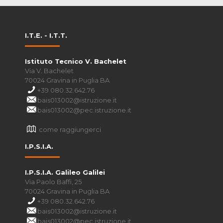
I.T.E. - I.T.T.
Istituto Tecnico V. Bachelet
Via V. Bachelet
70024 Gravina in Puglia BA
+39 080.32.642.76
bais013002@istruzione.it
bais013002@pec.istruzione.it
come raggiungerci
I.P.S.I.A.
I.P.S.I.A. Galileo Galilei
Via Paolo Baffi, 25
70024 Gravina in Puglia BA
+39 080.32.642.76
bais013002@istruzione.it
bais013002@pec.istruzione.it