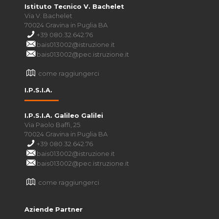
Istituto Tecnico V. Bachelet
Via V. Bachelet
70024 Gravina in Puglia BA
+39 080.32.642.76
bais013002@istruzione.it
bais013002@pec.istruzione.it
come raggiungerci
I.P.S.I.A.
I.P.S.I.A. Galileo Galilei
Via Paolo Baffi, 25
70024 Gravina in Puglia BA
+39 080.32.642.76
bais013002@istruzione.it
bais013002@pec.istruzione.it
come raggiungerci
Aziende Partner