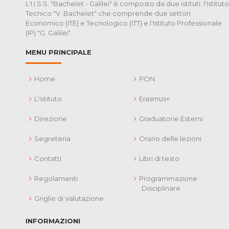
L'I.I.S.S. "Bachelet - Galilei" è composto da due istituti: l'Istituto
Tecnico "V. Bachelet" che comprende due settori
Economico (ITE) e Tecnologico (ITT) e l'Istituto Professionale
(IP) "G. Galilei".
MENU PRINCIPALE
Home
PON
L'istituto
Erasmus+
Direzione
Graduatorie Esterni
Segreteria
Orario delle lezioni
Contatti
Libri di testo
Regolamenti
Programmazione
Disciplinare
Griglie di Valutazione
INFORMAZIONI