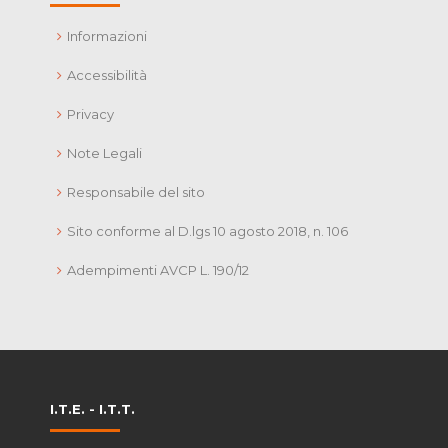
Informazioni
Accessibilità
Privacy
Note Legali
Responsabile del sito
Sito conforme al D.lgs 10 agosto 2018, n. 106
Adempimenti AVCP L. 190/12
I.T.E. - I.T.T.