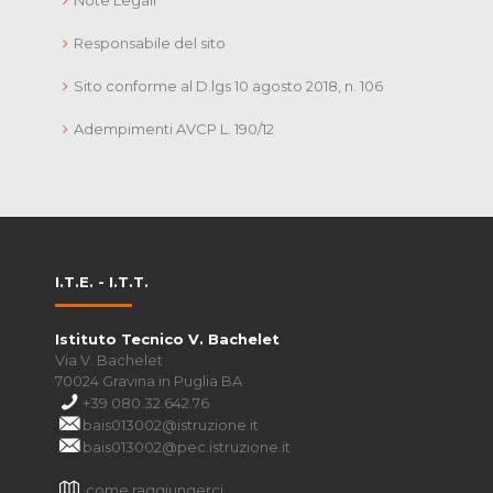
Responsabile del sito
Sito conforme al D.lgs 10 agosto 2018, n. 106
Adempimenti AVCP L. 190/12
I.T.E. - I.T.T.
Istituto Tecnico V. Bachelet
Via V. Bachelet
70024 Gravina in Puglia BA
+39 080.32.642.76
bais013002@istruzione.it
bais013002@pec.istruzione.it
come raggiungerci