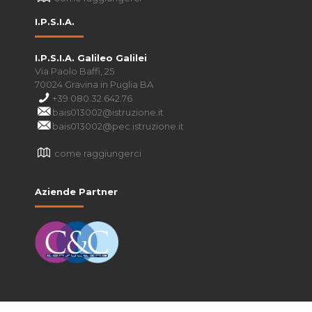
I.P.S.I.A.
I.P.S.I.A. Galileo Galilei
Via Paolo Baffi, 25
70024 Gravina in Puglia BA
+39 080.32.642.76
bais013002@istruzione.it
bais013002@pec.istruzione.it
come raggiungerci
Aziende Partner