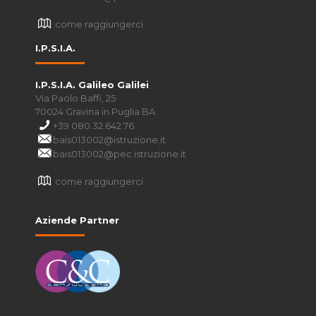
come raggiungerci
I.P.S.I.A.
I.P.S.I.A. Galileo Galilei
Via Paolo Baffi, 25
70024 Gravina in Puglia BA
+39 080.32.642.76
bais013002@istruzione.it
bais013002@pec.istruzione.it
come raggiungerci
Aziende Partner