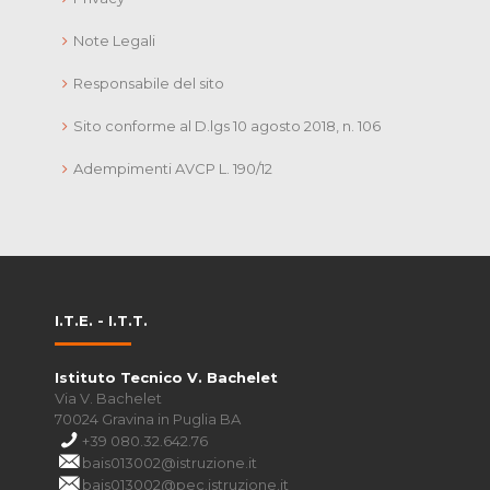
Note Legali
Responsabile del sito
Sito conforme al D.lgs 10 agosto 2018, n. 106
Adempimenti AVCP L. 190/12
I.T.E. - I.T.T.
Istituto Tecnico V. Bachelet
Via V. Bachelet
70024 Gravina in Puglia BA
+39 080.32.642.76
bais013002@istruzione.it
bais013002@pec.istruzione.it