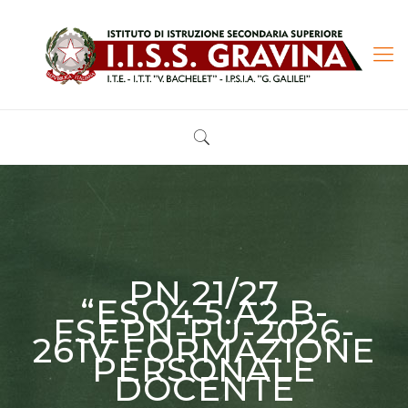
PN 21/27
“ESO4.5.A2.B-
FSEPN-PU-2026-
261V FORMAZIONE
PERSONALE
DOCENTE