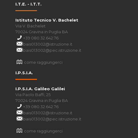
I.T.E. - I.T.T.
Istituto Tecnico V. Bachelet
Via V. Bachelet
70024 Gravina in Puglia BA
+39 080.32.642.76
bais013002@istruzione.it
bais013002@pec.istruzione.it
come raggiungerci
I.P.S.I.A.
I.P.S.I.A. Galileo Galilei
Via Paolo Baffi, 25
70024 Gravina in Puglia BA
+39 080.32.642.76
bais013002@istruzione.it
bais013002@pec.istruzione.it
come raggiungerci