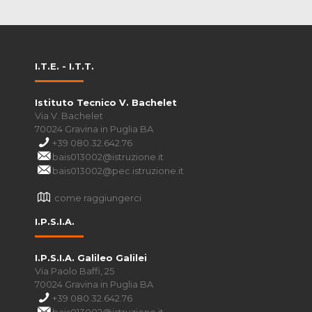
I.T.E. - I.T.T.
Istituto Tecnico V. Bachelet
Via V. Bachelet
70024 Gravina in Puglia BA
+39 080.32.642.76
bais013002@istruzione.it
bais013002@pec.istruzione.it
come raggiungerci
I.P.S.I.A.
I.P.S.I.A. Galileo Galilei
Via Paolo Baffi, 25
70024 Gravina in Puglia BA
+39 080.32.642.76
bais013002@istruzione.it