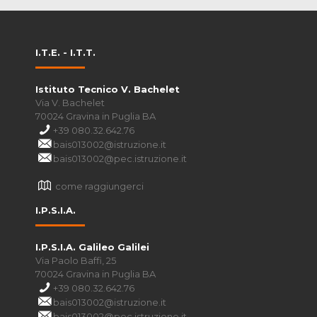
I.T.E. - I.T.T.
Istituto Tecnico V. Bachelet
Via V. Bachelet
70024 Gravina in Puglia BA
+39 080.32.642.76
bais013002@istruzione.it
bais013002@pec.istruzione.it
come raggiungerci
I.P.S.I.A.
I.P.S.I.A. Galileo Galilei
Via Paolo Baffi, 25
70024 Gravina in Puglia BA
+39 080.32.642.76
bais013002@istruzione.it
bais013002@pec.istruzione.it