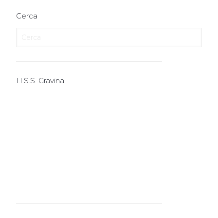
Cerca
I.I.S.S. Gravina
I.T.E.
I.T.T.
I.P.S.I.A.