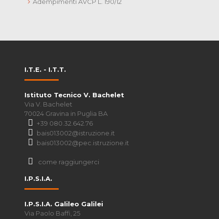
Adempimenti AVCP L. 190/12
I.T.E. - I.T.T.
Istituto Tecnico V. Bachelet
Via V. Bachelet
70024 Gravina in Puglia BA
+39 080.32.642.76
bais013002@istruzione.it
bais013002@pec.istruzione.it
come raggiungerci
I.P.S.I.A.
I.P.S.I.A. Galileo Galilei
Via Paolo Baffi, 25