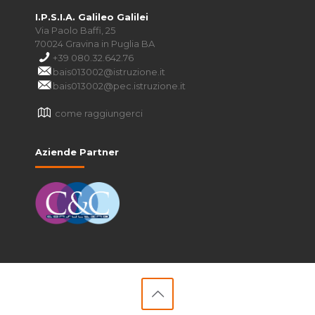
I.P.S.I.A. Galileo Galilei
Via Paolo Baffi, 25
70024 Gravina in Puglia BA
+39 080.32.642.76
bais013002@istruzione.it
bais013002@pec.istruzione.it
come raggiungerci
Aziende Partner