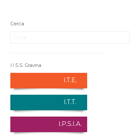
Cerca
I.I.S.S. Gravina
I.T.E.
I.T.T.
I.P.S.I.A.