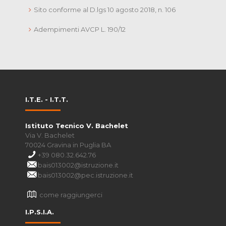
Sito conforme al D.lgs 10 agosto 2018, n. 106
Adempimenti AVCP L. 190/12
I.T.E. - I.T.T.
Istituto Tecnico V. Bachelet
Via V. Bachelet
70024 Gravina in Puglia BA
+39 080.32.642.76
bais013002@istruzione.it
bais013002@pec.istruzione.it
come raggiungerci
I.P.S.I.A.