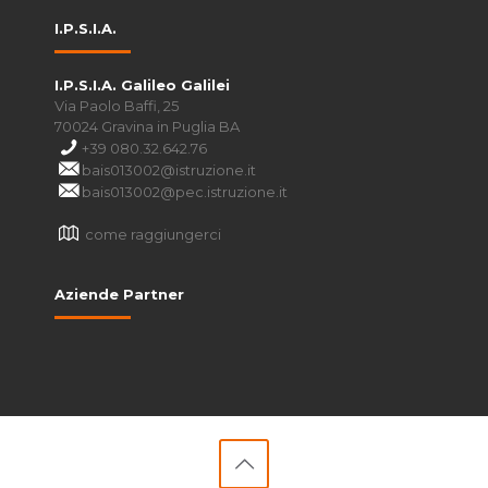
I.P.S.I.A.
I.P.S.I.A. Galileo Galilei
Via Paolo Baffi, 25
70024 Gravina in Puglia BA
+39 080.32.642.76
bais013002@istruzione.it
bais013002@pec.istruzione.it
come raggiungerci
Aziende Partner