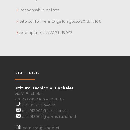
Responsabile del sito
Sito conforme al D.lgs 10 agosto 2018, n. 106
Adempimenti AVCP L. 190/12
I.T.E. - I.T.T.
Istituto Tecnico V. Bachelet
Via V. Bachelet
70024 Gravina in Puglia BA
+39 080.32.642.76
bais013002@istruzione.it
bais013002@pec.istruzione.it
come raggiungerci