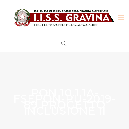
PON 10.1.1A-
FSEPON-PU-2019-
89 PROGETTO
INCLUSIONE II