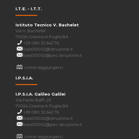
I.T.E. - I.T.T.
Istituto Tecnico V. Bachelet
Via V. Bachelet
70024 Gravina in Puglia BA
+39 080.32.642.76
bais013002@istruzione.it
bais013002@pec.istruzione.it
come raggiungerci
I.P.S.I.A.
I.P.S.I.A. Galileo Galilei
Via Paolo Baffi, 25
70024 Gravina in Puglia BA
+39 080.32.642.76
bais013002@istruzione.it
bais013002@pec.istruzione.it
come raggiungerci