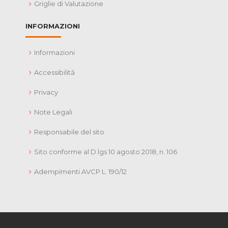
Griglie di Valutazione
INFORMAZIONI
Informazioni
Accessibilità
Privacy
Note Legali
Responsabile del sito
Sito conforme al D.lgs 10 agosto 2018, n. 106
Adempimenti AVCP L. 190/12