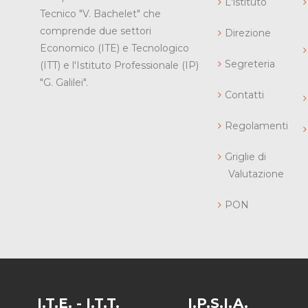
L'istituto
Tecnico "V. Bachelet" che
comprende due settori
Direzione
Economico (ITE) e Tecnologico
Segreteria
(ITT) e l'Istituto Professionale (IP)
"G. Galilei".
Contatti
Regolamenti
Griglie di
Valutazione
PON
I.T.E. - I.T.T.
I.P.S.I.A.