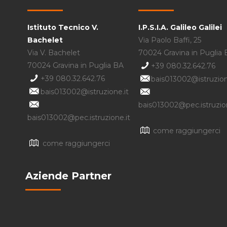
Istituto Tecnico V.
I.P.S.I.A. Galileo Galilei
Bachelet
Via Paolo Baffi, 25
Via V. Bachelet
70024 Gravina in Puglia
70024 Gravina in Puglia BA
+39 080.32.642.76
+39 080.32.642.76
bais013002@istruzion
bais013002@istruzione.it
bais013002@pec.istruzion
bais013002@pec.istruzione.it
come raggiungerci
come raggiungerci
Aziende Partner