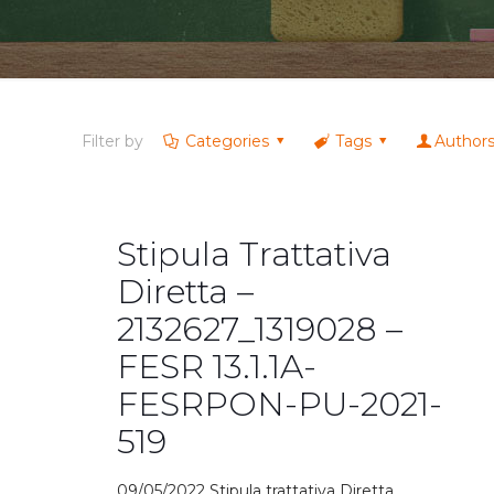
Filter by
Categories
Tags
Author
Stipula Trattativa
Diretta –
2132627_1319028 –
FESR 13.1.1A-
FESRPON-PU-2021-
519
09/05/2022 Stipula trattativa Diretta