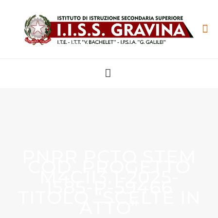
PNRR PCTO STEM
COD. PROGETTO
M4C1I3.1-2025-
1585-P-59466
TITOLO “SCELTE IN
ATTO”