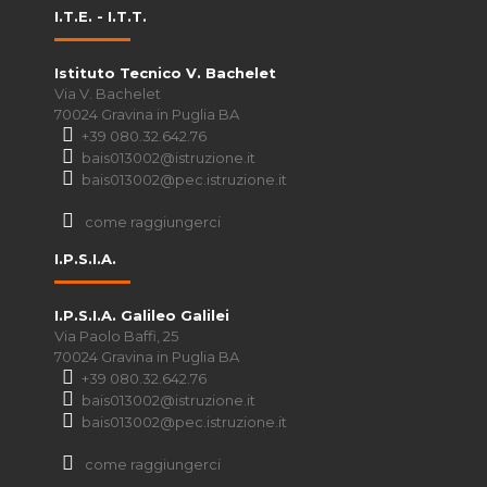
I.T.E. - I.T.T.
Istituto Tecnico V. Bachelet
Via V. Bachelet
70024 Gravina in Puglia BA
+39 080.32.642.76
bais013002@istruzione.it
bais013002@pec.istruzione.it
come raggiungerci
I.P.S.I.A.
I.P.S.I.A. Galileo Galilei
Via Paolo Baffi, 25
70024 Gravina in Puglia BA
+39 080.32.642.76
bais013002@istruzione.it
bais013002@pec.istruzione.it
come raggiungerci