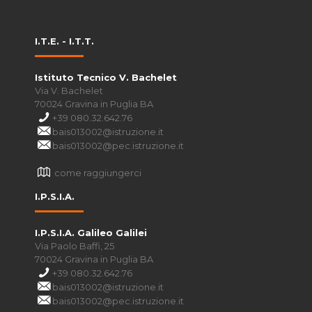
I.T.E. - I.T.T.
Istituto Tecnico V. Bachelet
Via V. Bachelet
70024 Gravina in Puglia BA
+39 080.32.642.76
bais013002@istruzione.it
bais013002@pec.istruzione.it
come raggiungerci
I.P.S.I.A.
I.P.S.I.A. Galileo Galilei
Via Paolo Baffi, 25
70024 Gravina in Puglia BA
+39 080.32.642.76
bais013002@istruzione.it
bais013002@pec.istruzione.it