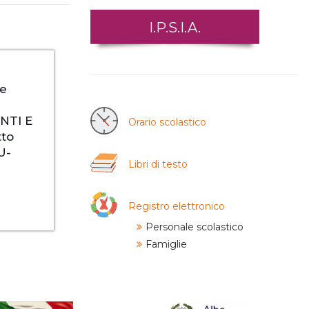
I.P.S.I.A.
ne
NTI E
Orario scolastico
to
U-
Libri di testo
Registro elettronico
Personale scolastico
Famiglie