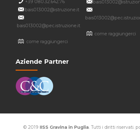
+39 080.32.642.76
bais013002@istruzion
bais013002@istruzione.it
bais013002@pec.istruzion
bais013002@pec.istruzione.it
come raggiungerci
come raggiungerci
Aziende Partner
© 2019
IISS Gravina in Puglia
. Tutti i diritti riservat