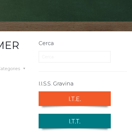
MER
Cerca
ategories
I.I.S.S. Gravina
I.T.E.
I.T.T.