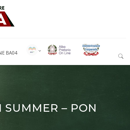
NE BA04
I SUMMER – PON