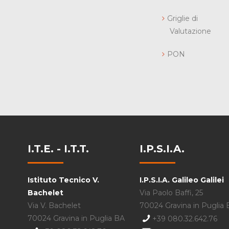
Griglie di
Valutazione
PON
I.T.E. - I.T.T.
I.P.S.I.A.
Istituto Tecnico V.
I.P.S.I.A. Galileo Galilei
Bachelet
Via Paolo Baffi, 25
Via V. Bachelet
70024 Gravina in Puglia
70024 Gravina in Puglia BA
+39 080.32.642.76