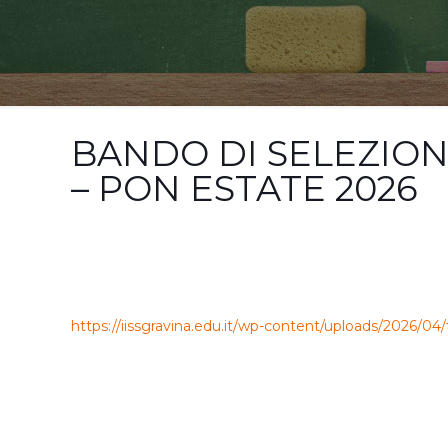
BANDO DI SELEZIO
– PON ESTATE 2026
https://iissgravina.edu.it/wp-content/uploads/20