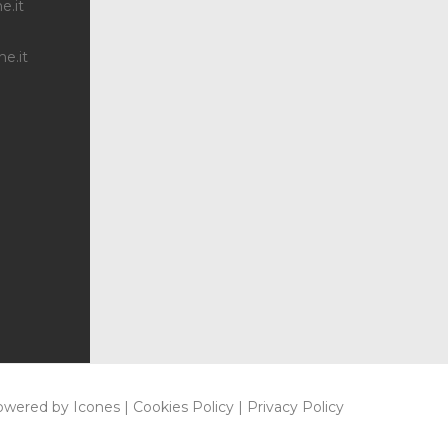
e.it
e.it
i. powered by
Icones
|
Cookies Policy
|
Privacy Policy