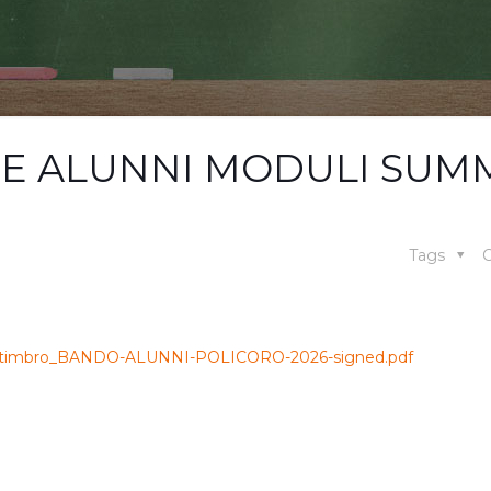
NE ALUNNI MODULI SUM
Tags
C
26/04/timbro_BANDO-ALUNNI-POLICORO-2026-signed.pdf