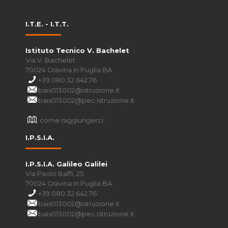
I.T.E. - I.T.T.
Istituto Tecnico V. Bachelet
Via V. Bachelet
70024 Gravina in Puglia BA
+39 080.32.642.76
bais013002@istruzione.it
bais013002@pec.istruzione.it
come raggiungerci
I.P.S.I.A.
I.P.S.I.A. Galileo Galilei
Via Paolo Baffi, 25
70024 Gravina in Puglia BA
+39 080.32.642.76
bais013002@istruzione.it
bais013002@pec.istruzione.it