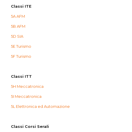
Classi ITE
5A AFM
5B AFM
5D SIA
5E Turismo
5F Turismo
Classi ITT
5H Meccatronica
5I Meccatronica
5L Elettronica ed Automazione
Classi Corsi Serali