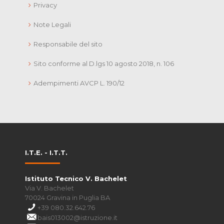
Privacy
Note Legali
Responsabile del sito
Sito conforme al D.lgs 10 agosto 2018, n. 106
Adempimenti AVCP L. 190/12
I.T.E. - I.T.T.
Istituto Tecnico V. Bachelet
Via V. Bachelet
70024 Gravina in Puglia BA
+39 080.32.642.76
bais013002@istruzione.it