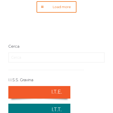
Load more
Cerca
I.I.S.S. Gravina
I.T.E.
I.T.T.