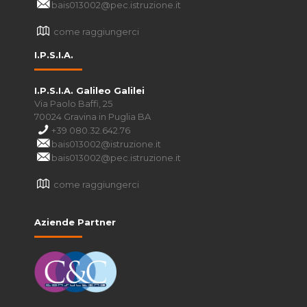
bais013002@pec.istruzione.it
come raggiungerci
I.P.S.I.A.
I.P.S.I.A. Galileo Galilei
Via Paolo Baffi, 25
70024 Gravina in Puglia BA
+39 080.32.642.76
bais013002@istruzione.it
bais013002@pec.istruzione.it
come raggiungerci
Aziende Partner