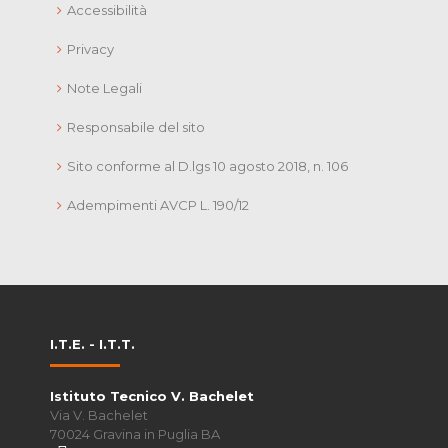
Accessibilità
Privacy
Note Legali
Responsabile del sito
Sito conforme al D.lgs 10 agosto 2018, n. 106
Adempimenti AVCP L. 190/12
I.T.E. - I.T.T.
Istituto Tecnico V. Bachelet
Via V. Bachelet
70024 Gravina in Puglia BA