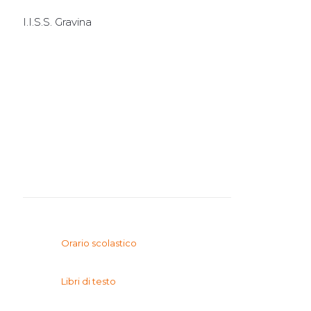
I.I.S.S. Gravina
I.T.E.
I.T.T.
I.P.S.I.A.
Orario scolastico
Libri di testo