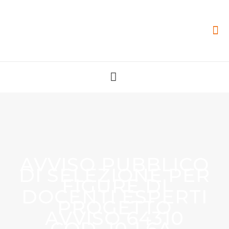
AVVISO PUBBLICO
DI SELEZIONE PER
FIGURE DI
DOCENTI ESPERTI
PROGETTO
AVVISO 64310
COD. 10.1.6A-