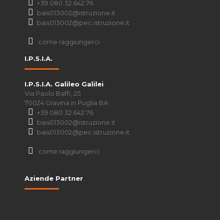
+39 080.32.642.76
bais013002@istruzione.it
bais013002@pec.istruzione.it
come raggiungerci
I.P.S.I.A.
I.P.S.I.A. Galileo Galilei
Via Paolo Baffi, 25
70024 Gravina in Puglia BA
+39 080.32.642.76
bais013002@istruzione.it
bais013002@pec.istruzione.it
come raggiungerci
Aziende Partner