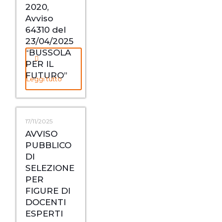
2020,
Avviso
64310 del
23/04/2025
“BUSSOLA
PER IL
FUTURO”
Leggi tutto
17/11/2025
AVVISO
PUBBLICO
DI
SELEZIONE
PER
FIGURE DI
DOCENTI
ESPERTI