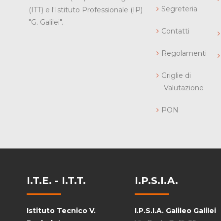
Segreteria
(ITT) e l'Istituto Professionale (IP)
"G. Galilei".
Contatti
Regolamenti
Griglie di
Valutazione
PON
I.T.E. - I.T.T.
I.P.S.I.A.
Istituto Tecnico V.
I.P.S.I.A. Galileo Galilei