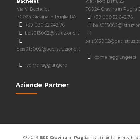
Bachelet
Via Paolo Baffi, 25
Via V. Bachelet
70024 Gravina in Puglia
70024 Gravina in Puglia BA
+39 080.32.642.76
+39 080.32.642.76
bais013002@istruzion
bais013002@istruzione.it
bais013002@pec.istruzion
bais013002@pec.istruzione.it
come raggiungerci
come raggiungerci
Aziende Partner
© 2019
IISS Gravina in Puglia
. Tutti i diritti riservat