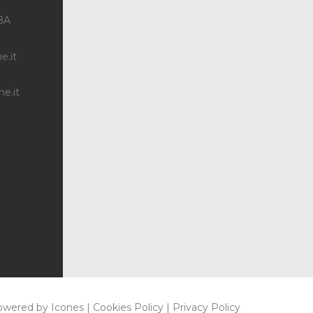
 BA
e.it
e.it
i. powered by
Icones
|
Cookies Policy
|
Privacy Policy