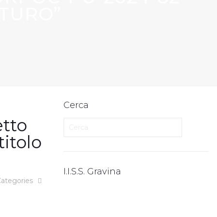
UTURO”
Cerca
tto
itolo
I.I.S.S. Gravina
ategories
I.T.E.