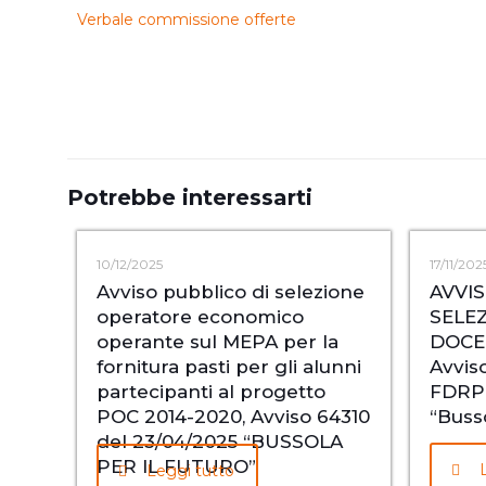
Verbale commissione offerte
Potrebbe interessarti
10/12/2025
17/11/202
Avviso pubblico di selezione
AVVI
operatore economico
SELEZ
operante sul MEPA per la
DOCE
fornitura pasti per gli alunni
Avviso
partecipanti al progetto
FDRPO
POC 2014-2020, Avviso 64310
“Busso
del 23/04/2025 “BUSSOLA
PER IL FUTURO”
Leggi tutto