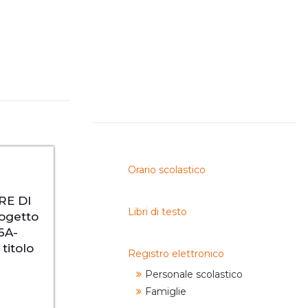
I.T.T.
I.P.S.I.A.
Orario scolastico
RE DI
Libri di testo
ogetto
.6A-
itolo
Registro elettronico
Personale scolastico
Famiglie