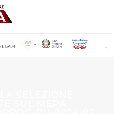
NE BA04
LA SELEZIONE
E SUL MEPA
FDRPOC-PU-2024-82