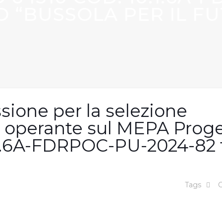
O “BUSSOLA PER IL F
sione per la selezione
 operante sul MEPA Proge
.1.6A-FDRPOC-PU-2024-82 t
Tags
C