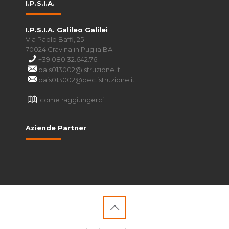
I.P.S.I.A.
I.P.S.I.A. Galileo Galilei
Via Paolo Baffi, 25
70024 Gravina in Puglia BA
+39 080.32.642.76
bais013002@istruzione.it
bais013002@pec.istruzione.it
come raggiungerci
Aziende Partner