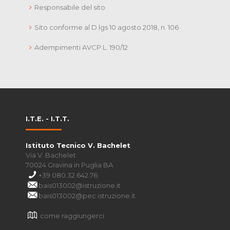
Responsabile del sito
Sito conforme al D.lgs 10 agosto 2018, n. 106
Adempimenti AVCP L. 190/12
I.T.E. - I.T.T.
Istituto Tecnico V. Bachelet
Via V. Bachelet
70024 Gravina in Puglia BA
+39 080.32.642.76
bais013002@istruzione.it
bais013002@pec.istruzione.it
come raggiungerci