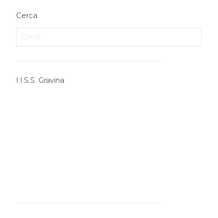
Cerca
I.I.S.S. Gravina
I.T.E.
I.T.T.
I.P.S.I.A.