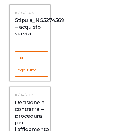
16/04/2025
Stipula_NG5274569
– acquisto
servizi
Leggi tutto
16/04/2025
Decisione a
contrarre –
procedura
per
l’affidamento