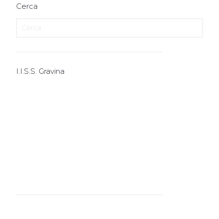
Cerca
I.I.S.S. Gravina
I.T.E.
I.T.T.
I.P.S.I.A.