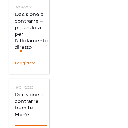
16/04/2025
Decisione a
contrarre –
procedura
per
l’affidamento
diretto
Leggi tutto
16/04/2025
Decisione a
contrarre
tramite
MEPA