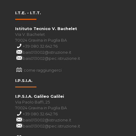
I.T.E. - I.T.T.
Istituto Tecnico V. Bachelet
Via V. Bachelet
70024 Gravina in Puglia BA
+39 080.32.642.76
bais013002@istruzione.it
bais013002@pec.istruzione.it
come raggiungerci
I.P.S.I.A.
I.P.S.I.A. Galileo Galilei
Via Paolo Baffi, 25
70024 Gravina in Puglia BA
+39 080.32.642.76
bais013002@istruzione.it
bais013002@pec.istruzione.it