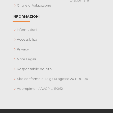
Disciplinare
Griglie di Valutazione
INFORMAZIONI
Informazioni
Accessibilità
Privacy
Note Legali
Responsabile del sito
Sito conforme al D.lgs 10 agosto 2018, n. 106
Adempimenti AVCP L. 190/12