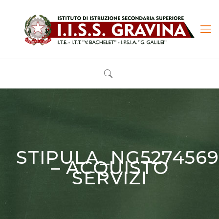
STIPULA_NG5274569
– ACQUISTO
SERVIZI