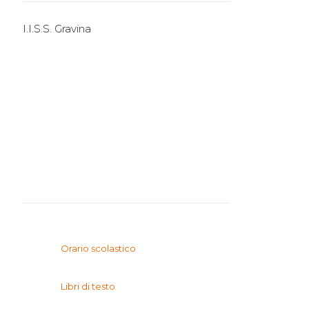
I.I.S.S. Gravina
I.T.E.
I.T.T.
I.P.S.I.A.
Orario scolastico
Libri di testo