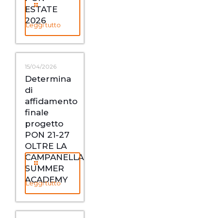
ESTATE
2026
Leggi tutto
15/04/2026
Determina
di
affidamento
finale
progetto
PON 21-27
OLTRE LA
CAMPANELLA
SUMMER
ACADEMY
Leggi tutto