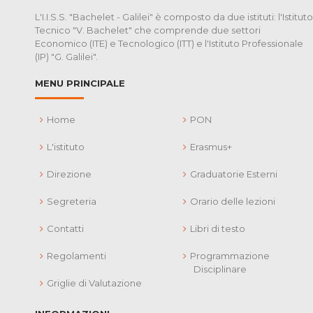
L'I.I.S.S. "Bachelet - Galilei" è composto da due istituti: l'Istituto
Tecnico "V. Bachelet" che comprende due settori
Economico (ITE) e Tecnologico (ITT) e l'Istituto Professionale
(IP) "G. Galilei".
MENU PRINCIPALE
Home
PON
L'istituto
Erasmus+
Direzione
Graduatorie Esterni
Segreteria
Orario delle lezioni
Contatti
Libri di testo
Regolamenti
Programmazione
Disciplinare
Griglie di Valutazione