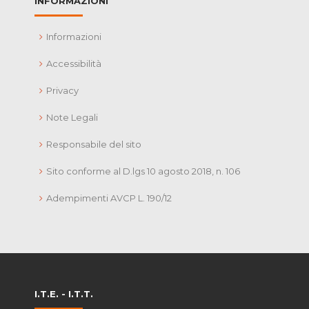
INFORMAZIONI
Informazioni
Accessibilità
Privacy
Note Legali
Responsabile del sito
Sito conforme al D.lgs 10 agosto 2018, n. 106
Adempimenti AVCP L. 190/12
I.T.E. - I.T.T.