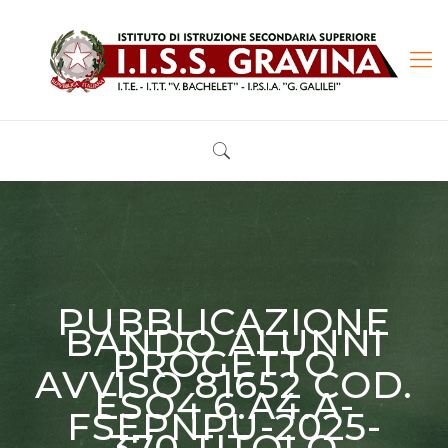
PUBBLICAZIONE
BANDO ALUNNI
PROGETTO
AVVISO 81652 COD.
ESO4.6.A4.A-
FSEPNPU-2025-
370 TITOLO