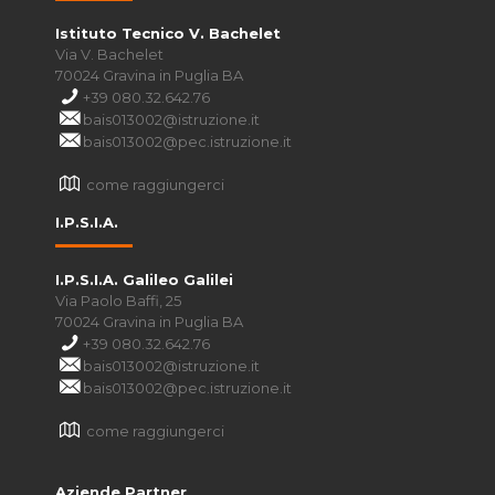
Istituto Tecnico V. Bachelet
Via V. Bachelet
70024 Gravina in Puglia BA
+39 080.32.642.76
bais013002@istruzione.it
bais013002@pec.istruzione.it
come raggiungerci
I.P.S.I.A.
I.P.S.I.A. Galileo Galilei
Via Paolo Baffi, 25
70024 Gravina in Puglia BA
+39 080.32.642.76
bais013002@istruzione.it
bais013002@pec.istruzione.it
come raggiungerci
Aziende Partner