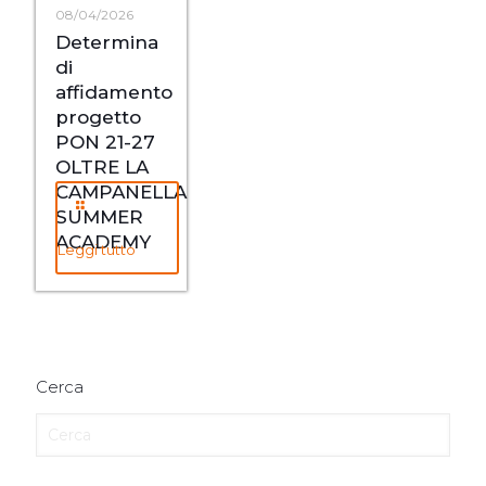
08/04/2026
Determina
di
affidamento
progetto
PON 21-27
OLTRE LA
CAMPANELLA
SUMMER
ACADEMY
Leggi tutto
Cerca