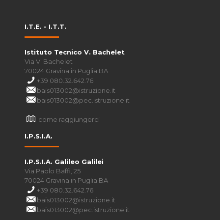
I.T.E. - I.T.T.
Istituto Tecnico V. Bachelet
Via V. Bachelet
70024 Gravina in Puglia BA
+39 080.32.642.76
bais013002@istruzione.it
bais013002@pec.istruzione.it
come raggiungerci
I.P.S.I.A.
I.P.S.I.A. Galileo Galilei
Via Paolo Baffi, 25
70024 Gravina in Puglia BA
+39 080.32.642.76
bais013002@istruzione.it
bais013002@pec.istruzione.it