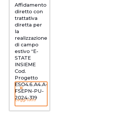
Affidamento
diretto con
trattativa
diretta per
la
realizzazione
di campo
estivo “E-
STATE
INSIEME
Cod.
Progetto
ESO4.6.A4.A-
FSEPN-PU-
2024-319
Leggi tutto