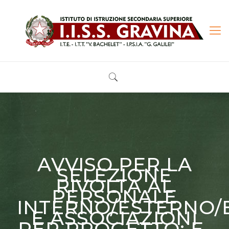
AVVISO PER LA
SELEZIONE
RIVOLTA AL
PERSONALE
INTERNO/ESTERNO/
E ASSOCIAZIONI
PER PROGETTO: E-