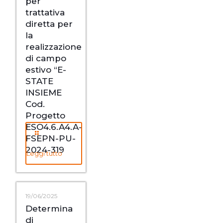
per
trattativa
diretta per
la
realizzazione
di campo
estivo “E-
STATE
INSIEME
Cod.
Progetto
ESO4.6.A4.A-
FSEPN-PU-
2024-319
Leggi tutto
19/06/2025
Determina
di