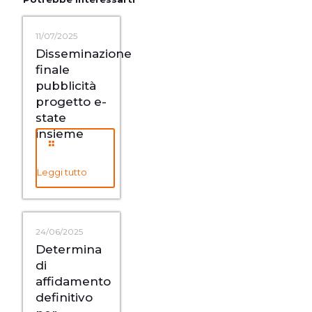
11/07/2025
Disseminazione
finale
pubblicità
progetto e-
state
insieme
Leggi tutto
24/06/2025
Determina
di
affidamento
definitivo