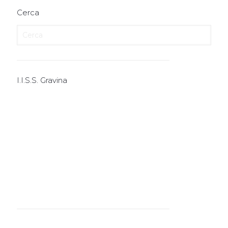
Cerca
I.I.S.S. Gravina
I.T.E.
I.T.T.
I.P.S.I.A.