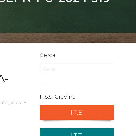
Cerca
A-
I.I.S.S. Gravina
ategories
I.T.E.
I.T.T.