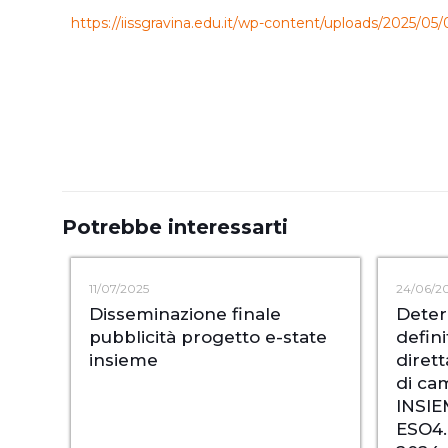
https://iissgravina.edu.it/wp-content/uploads/202
Potrebbe interessarti
11/07/2025
24/06/2
Disseminazione finale
Deter
pubblicità progetto e-state
defini
insieme
dirett
di ca
INSIE
ESO4.