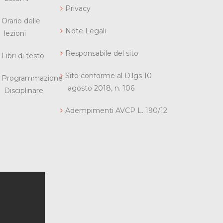
Privacy
Orario delle
Note Legali
lezioni
Responsabile del sito
Libri di testo
Sito conforme al D.lgs 10
Programmazione
agosto 2018, n. 106
Disciplinare
Adempimenti AVCP L. 190/12