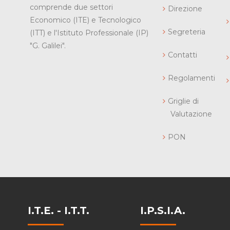
comprende due settori
Direzione
Economico (ITE) e Tecnologico
Segreteria
(ITT) e l'Istituto Professionale (IP)
"G. Galilei".
Contatti
Regolamenti
Griglie di
Valutazione
PON
I.T.E. - I.T.T.
I.P.S.I.A.