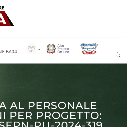
NE BA04
TA AL PERSONALE
NI PER PROGETTO:
FSEPN-PU-2024-319