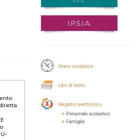
I.P.S.I.A.
Orario scolastico
Libri di testo
ento
Registro elettronico
diretta
Personale scolastico
TE
Famiglie
o
PU-