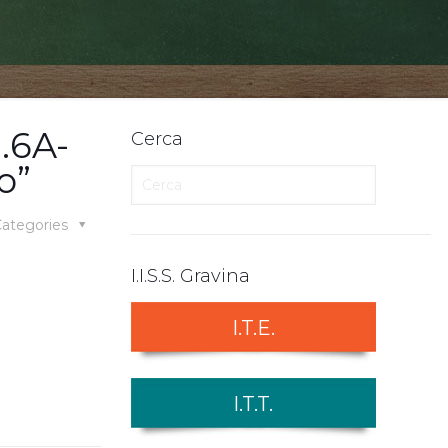
.6A-
Cerca
o”
ategories
I.I.S.S. Gravina
I.T.E.
I.T.T.