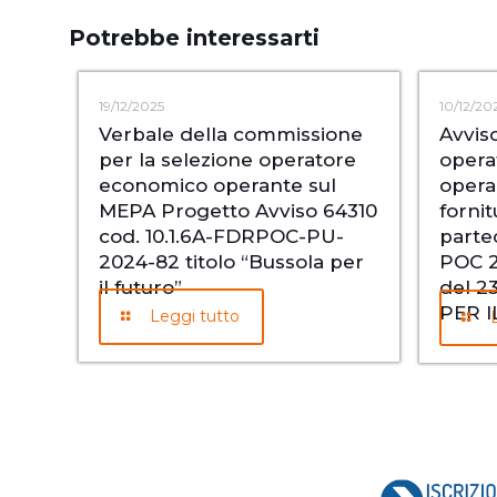
Potrebbe interessarti
19/12/2025
10/12/20
Verbale della commissione
Avvis
per la selezione operatore
opera
economico operante sul
opera
MEPA Progetto Avviso 64310
fornit
cod. 10.1.6A-FDRPOC-PU-
parte
2024-82 titolo “Bussola per
POC 2
il futuro”
del 2
PER 
Leggi tutto