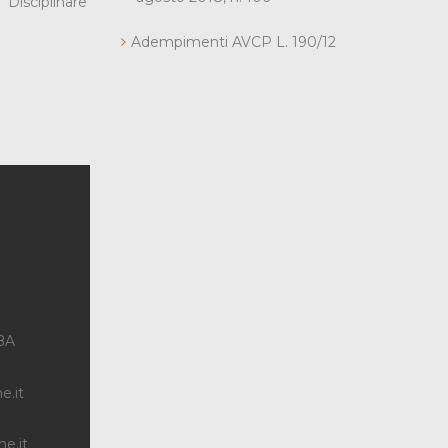
Disciplinare
Adempimenti AVCP L. 190/12
 BA
e.it
e.it