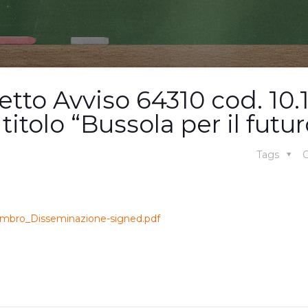
to Avviso 64310 cod. 10.1
olo “Bussola per il futur
Tags
C
/timbro_Disseminazione-signed.pdf