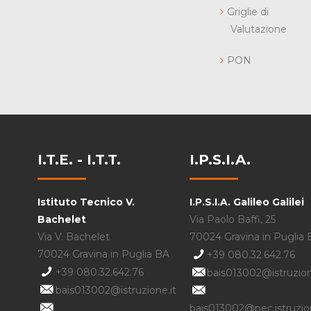
Griglie di
Valutazione
PON
I.T.E. - I.T.T.
I.P.S.I.A.
Istituto Tecnico V.
I.P.S.I.A. Galileo Galilei
Bachelet
Via Paolo Baffi, 25
Via V. Bachelet
70024 Gravina in Puglia
70024 Gravina in Puglia BA
+39 080.32.642.76
+39 080.32.642.76
bais013002@istruzion
bais013002@istruzione.it
bais013002@pec.istruzion