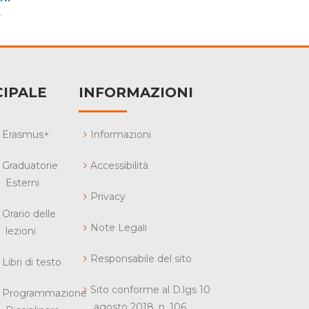
IPALE
INFORMAZIONI
Erasmus+
Informazioni
Graduatorie
Accessibilità
Esterni
Privacy
Orario delle
Note Legali
lezioni
Responsabile del sito
Libri di testo
Sito conforme al D.lgs 10
Programmazione
agosto 2018, n. 106