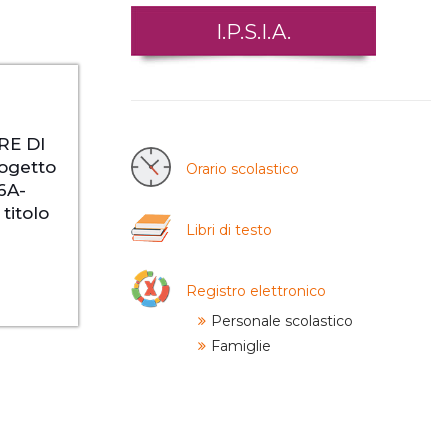
I.P.S.I.A.
RE DI
ogetto
Orario scolastico
.6A-
itolo
Libri di testo
Registro elettronico
Personale scolastico
Famiglie