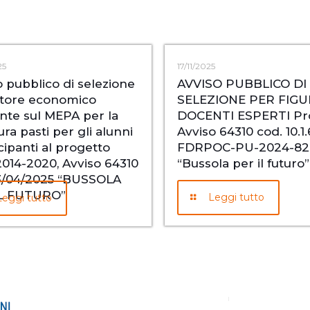
25
17/11/2025
o pubblico di selezione
AVVISO PUBBLICO DI
tore economico
SELEZIONE PER FIGU
nte sul MEPA per la
DOCENTI ESPERTI Pr
ura pasti per gli alunni
Avviso 64310 cod. 10.1
cipanti al progetto
FDRPOC-PU-2024-82 t
014-2020, Avviso 64310
“Bussola per il futuro”
3/04/2025 “BUSSOLA
IL FUTURO”
Leggi tutto
Leggi tutto