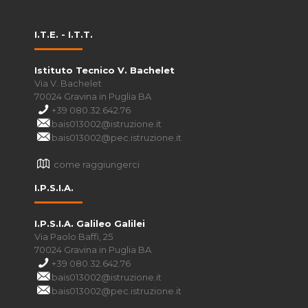
I.T.E. - I.T.T.
Istituto Tecnico V. Bachelet
Via V. Bachelet
70024 Gravina in Puglia BA
+39 080.32.642.76
bais013002@istruzione.it
bais013002@pec.istruzione.it
come raggiungerci
I.P.S.I.A.
I.P.S.I.A. Galileo Galilei
Via Paolo Baffi, 25
70024 Gravina in Puglia BA
+39 080.32.642.76
bais013002@istruzione.it
bais013002@pec.istruzione.it