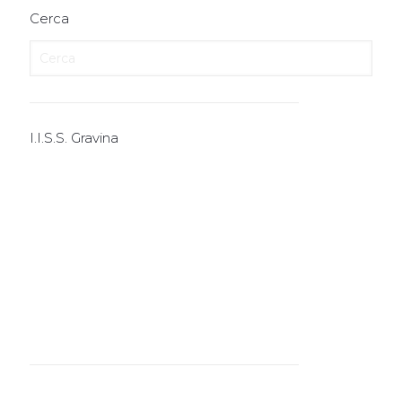
Cerca
I.I.S.S. Gravina
I.T.E.
I.T.T.
I.P.S.I.A.