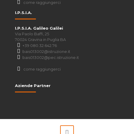
come raggiungerci
I.P.S.I.A.
I.P.S.I.A. Galileo Galilei
Via Paolo Baffi, 25
70024 Gravina in Puglia BA
+39 080.32.642.76
bais013002@istruzione.it
bais013002@pec.istruzione.it
come raggiungerci
Aziende Partner