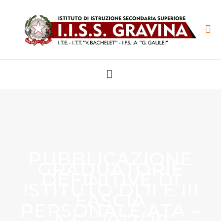
PUBBLICAZIONE
GRADUATORIE
DEFINITIVE DI
ISTITUTO DI II E III
FASCIA
PERSONALE ATA –
A.S- 2017/20