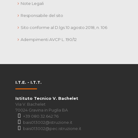
Note Legali
Responsabile del sito
Sito conforme al D.lgs 10 agosto 2018, n. 106
Adempimenti AVCP L. 190/12
I.T.E. - I.T.T.
Istituto Tecnico V. Bachelet
Via V. Bachelet
70024 Gravina in Puglia BA
+39 080.32.642.76
bais013002@istruzione.it
bais013002@pec.istruzione.it