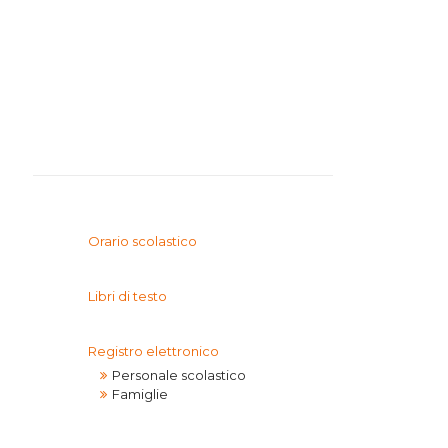
I.T.T.
I.P.S.I.A.
Orario scolastico
Libri di testo
Registro elettronico
Personale scolastico
Famiglie