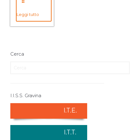
Leggi tutto
Cerca
I.I.S.S. Gravina
I.T.E.
I.T.T.