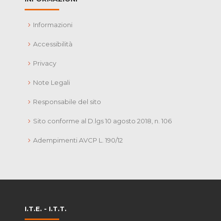
Informazioni
Accessibilità
Privacy
Note Legali
Responsabile del sito
Sito conforme al D.lgs 10 agosto 2018, n. 106
Adempimenti AVCP L. 190/12
I.T.E. - I.T.T.