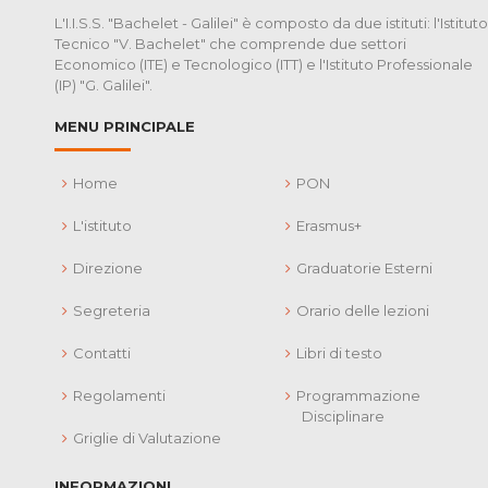
L'I.I.S.S. "Bachelet - Galilei" è composto da due istituti: l'Istituto
Tecnico "V. Bachelet" che comprende due settori
Economico (ITE) e Tecnologico (ITT) e l'Istituto Professionale
(IP) "G. Galilei".
MENU PRINCIPALE
Home
PON
L'istituto
Erasmus+
Direzione
Graduatorie Esterni
Segreteria
Orario delle lezioni
Contatti
Libri di testo
Regolamenti
Programmazione
Disciplinare
Griglie di Valutazione
INFORMAZIONI