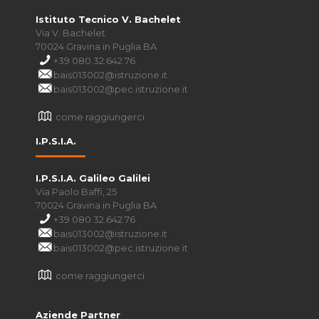
Istituto Tecnico V. Bachelet
Via V. Bachelet
70024 Gravina in Puglia BA
+39 080.32.642.76
bais013002@istruzione.it
bais013002@pec.istruzione.it
come raggiungerci
I.P.S.I.A.
I.P.S.I.A. Galileo Galilei
Via Paolo Baffi, 25
70024 Gravina in Puglia BA
+39 080.32.642.76
bais013002@istruzione.it
bais013002@pec.istruzione.it
come raggiungerci
Aziende Partner