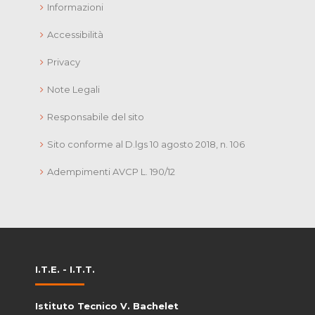
Informazioni
Accessibilità
Privacy
Note Legali
Responsabile del sito
Sito conforme al D.lgs 10 agosto 2018, n. 106
Adempimenti AVCP L. 190/12
I.T.E. - I.T.T.
Istituto Tecnico V. Bachelet