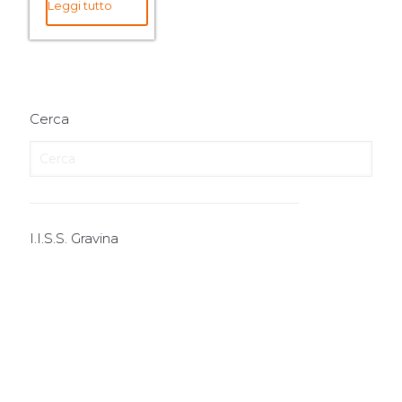
Leggi tutto
Cerca
I.I.S.S. Gravina
I.T.E.
I.T.T.