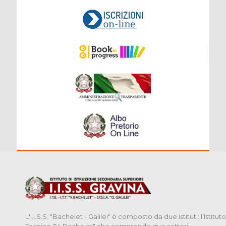
L'I.I.S.S. "Bachelet - Galilei" è composto da due istituti: l'Istituto
Tecnico "V. Bachelet" che comprende due settori