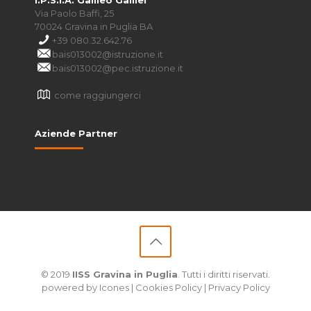
I.P.S.I.A. Galileo Galilei
Via Paolo Baffi, 25
70024 Gravina in Puglia BA
+39 080.32.642.76
bais013002@istruzione.it
bais013002@pec.istruzione.it
come raggiungerci
Aziende Partner
© 2019
IISS Gravina in Puglia
. Tutti i diritti riservati.
powered by
Icones
|
Cookies Policy
|
Privacy Policy