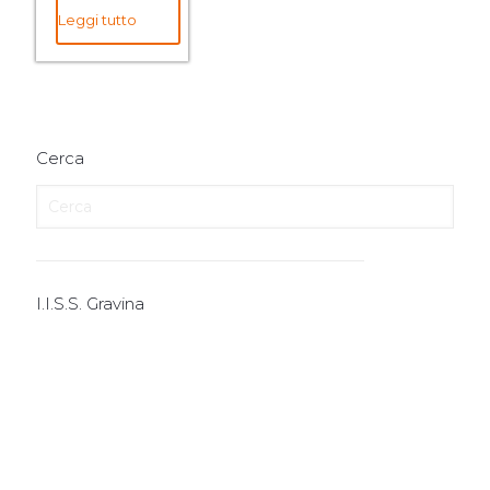
Leggi tutto
Cerca
I.I.S.S. Gravina
I.T.E.
I.T.T.