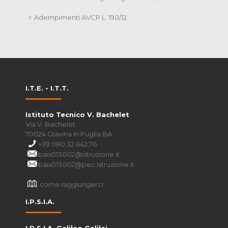
Adempimenti AVCP L. 190/12
I.T.E. - I.T.T.
Istituto Tecnico V. Bachelet
Via V. Bachelet
70024 Gravina in Puglia BA
+39 080.32.642.76
bais013002@istruzione.it
bais013002@pec.istruzione.it
come raggiungerci
I.P.S.I.A.