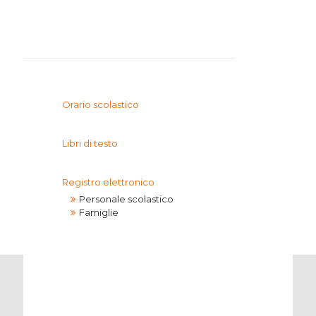
I.P.S.I.A.
Orario scolastico
Libri di testo
Registro elettronico
Personale scolastico
Famiglie