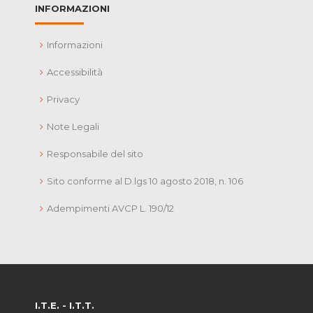
INFORMAZIONI
Informazioni
Accessibilità
Privacy
Note Legali
Responsabile del sito
Sito conforme al D.lgs 10 agosto 2018, n. 106
Adempimenti AVCP L. 190/12
I.T.E. - I.T.T.