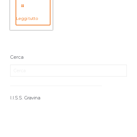
Leggi tutto
Cerca
I.I.S.S. Gravina
I.T.E.
I.T.T.