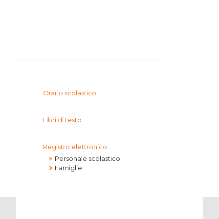
I.P.S.I.A.
Orario scolastico
Libri di testo
Registro elettronico
Personale scolastico
Famiglie