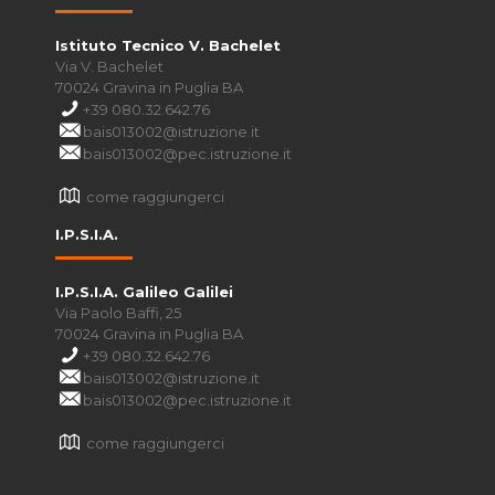
Istituto Tecnico V. Bachelet
Via V. Bachelet
70024 Gravina in Puglia BA
+39 080.32.642.76
bais013002@istruzione.it
bais013002@pec.istruzione.it
come raggiungerci
I.P.S.I.A.
I.P.S.I.A. Galileo Galilei
Via Paolo Baffi, 25
70024 Gravina in Puglia BA
+39 080.32.642.76
bais013002@istruzione.it
bais013002@pec.istruzione.it
come raggiungerci