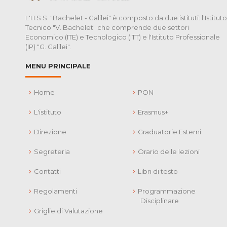
L'I.I.S.S. "Bachelet - Galilei" è composto da due istituti: l'Istituto
Tecnico "V. Bachelet" che comprende due settori
Economico (ITE) e Tecnologico (ITT) e l'Istituto Professionale
(IP) "G. Galilei".
MENU PRINCIPALE
Home
PON
L'istituto
Erasmus+
Direzione
Graduatorie Esterni
Segreteria
Orario delle lezioni
Contatti
Libri di testo
Regolamenti
Programmazione
Disciplinare
Griglie di Valutazione