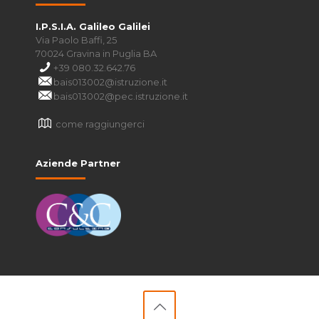
I.P.S.I.A. Galileo Galilei
Via Paolo Baffi, 25
70024 Gravina in Puglia BA
+39 080.32.642.76
bais013002@istruzione.it
bais013002@pec.istruzione.it
come raggiungerci
Aziende Partner