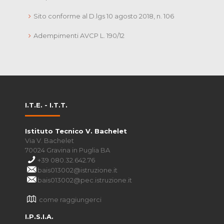
Sito conforme al D.lgs 10 agosto 2018, n. 106
Adempimenti AVCP L. 190/12
I.T.E. - I.T.T.
Istituto Tecnico V. Bachelet
Via V. Bachelet
70024 Gravina in Puglia BA
+39 080.32.642.76
bais013002@istruzione.it
bais013002@pec.istruzione.it
come raggiungerci
I.P.S.I.A.