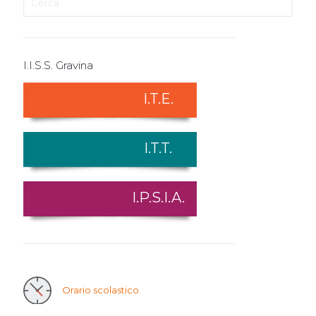
I.I.S.S. Gravina
I.T.E.
I.T.T.
I.P.S.I.A.
Orario scolastico