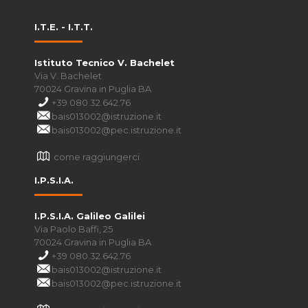
I.T.E. - I.T.T.
Istituto Tecnico V. Bachelet
Via V. Bachelet
70024 Gravina in Puglia BA
+39 080.32.642.76
bais013002@istruzione.it
bais013002@pec.istruzione.it
come raggiungerci
I.P.S.I.A.
I.P.S.I.A. Galileo Galilei
Via Paolo Baffi, 25
70024 Gravina in Puglia BA
+39 080.32.642.76
bais013002@istruzione.it
bais013002@pec.istruzione.it