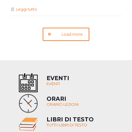
Leggi tutto
Load more
EVENTI
EVENTI
ORARI
ORARIO LEZIONI
LIBRI DI TESTO
TUTTI I LIBRI DI TESTO