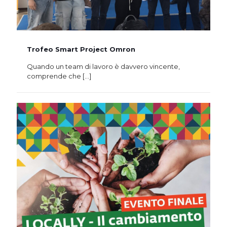
Trofeo Smart Project Omron
Quando un team di lavoro è davvero vincente,
comprende che
[…]